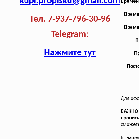
kupi.propisku@gmail.com
Временн
Време
Тел. 7-937-796-30-96
Време
Telegram:
П
Нажмите тут
Пр
Посто
Для оф
ВАЖНО:
пропис
сможете
В наше