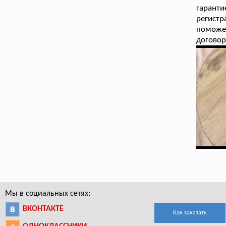
гарант
регист
поможе
договор
Мы в социальных сетях:
ВКОНТАКТЕ
Как заказать