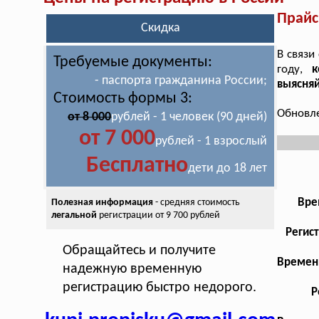
Прайс
Скидка
В связи
Требуемые документы:
году,
к
- паспорта гражданина России;
выясняй
Стоимость формы 3:
Обновле
от 8 000
рублей - 1 человек (90 дней)
от 7 000
рублей - 1 взрослый
Бесплатно
дети до 18 лет
Вре
Полезная информация
- средняя стоимость
легальной
регистрации от 9 700 рублей
Регис
Обращайтесь и получите
Временн
надежную временную
регистрацию быстро недорого.
Р